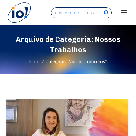
Search:
Arquivo de Categoria:
Nossos
Trabalhos
Você está aqui:
Início
Categoria "Nossos Trabalhos"