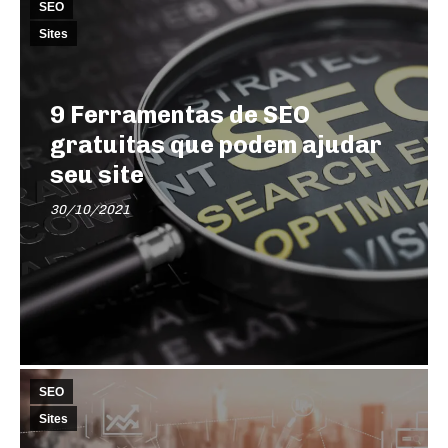
SEO
Sites
9 Ferramentas de SEO
gratuitas que podem ajudar
seu site
30/10/2021
SEO
Sites