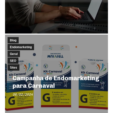
Blog
Endomarketing
Geral
SEO
Sites
Campanha de Endomarketing
para Carnaval
06/02/2024