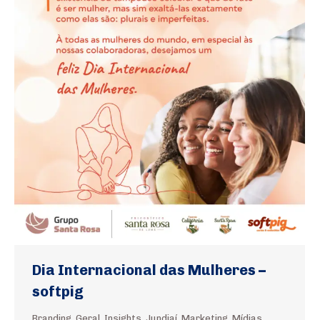
Dia Internacional das Mulheres –
softpig
Branding
,
Geral
,
Insights
,
Jundiaí
,
Marketing
,
Mídias