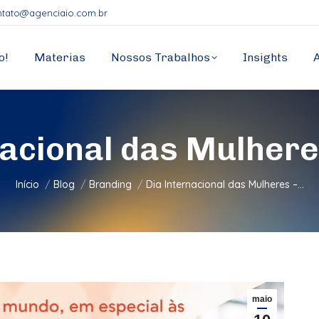
ntato@agenciaio.com.br
o!
Materias
Nossos Trabalhos
Insights
nacional das Mulheres
Você está aqui:
Início
Blog
Branding
Dia Internacional das Mulheres –…
maio