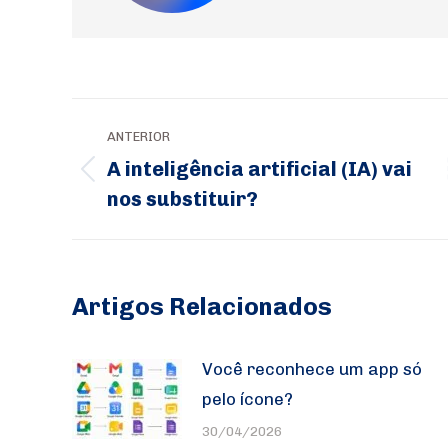
Navegação
ANTERIOR
de
A inteligência artificial (IA) vai
Post
post:
nos substituir?
anterior:
Artigos Relacionados
Você reconhece um app só
pelo ícone?
30/04/2026