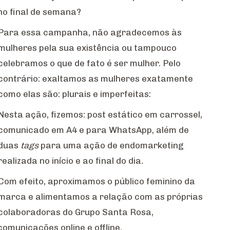
o final de semana?
Para essa campanha, não agradecemos às
mulheres pela sua existência ou tampouco
celebramos o que de fato é ser mulher. Pelo
contrário: exaltamos as mulheres exatamente
como elas são: plurais e imperfeitas:
Nesta ação, fizemos: post estático em carrossel,
comunicado em A4 e para WhatsApp, além de
duas
tags
para uma ação de endomarketing
realizada no início e ao final do dia.
Com efeito, aproximamos o público feminino da
marca e alimentamos a relação com as próprias
colaboradoras do Grupo Santa Rosa,
omunicações online e offline.