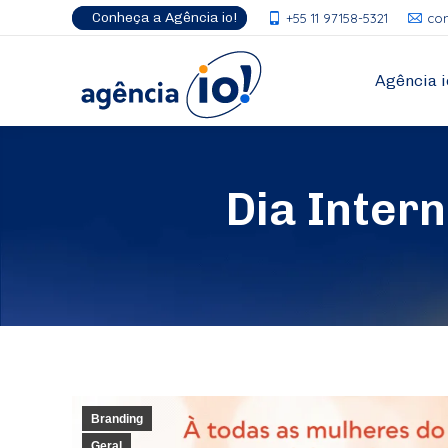
Conheça a Agência io!
+55 11 97158-5321
co
Agência i
Dia Inter
Branding
Geral