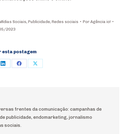
Mídias Sociais
,
Publicidade
,
Redes sociais
Por
Agência io!
05/2023
r esta postagem
e
Share
Share
Share
on
on
on
rest
LinkedIn
Facebook
X
diversas frentes da comunicação: campanhas de
 de publicidade, endomarketing, jornalismo
s sociais.