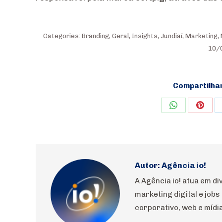
Categories:
Branding
,
Geral
,
Insights
,
Jundiaí
,
Marketing
,
10/
Compartilha
Share
Shar
on
on
WhatsApp
Pinte
Autor:
Agência io!
A Agência io! atua em 
marketing digital e jobs
corporativo, web e mídia