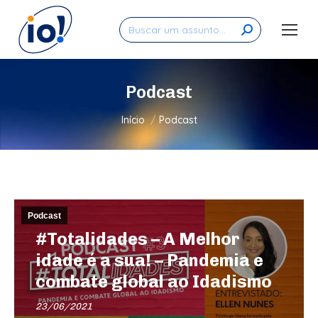
Search:
Podcast
Você está aqui:
Início
Podcast
Podcast
#Totalidades – A Melhor
idade é a sua! – Pandemia e
combate global ao Idadismo
23/06/2021