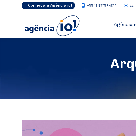
Conheça a Agência io!
+55 11 97158-5321
co
Agência i
Arq