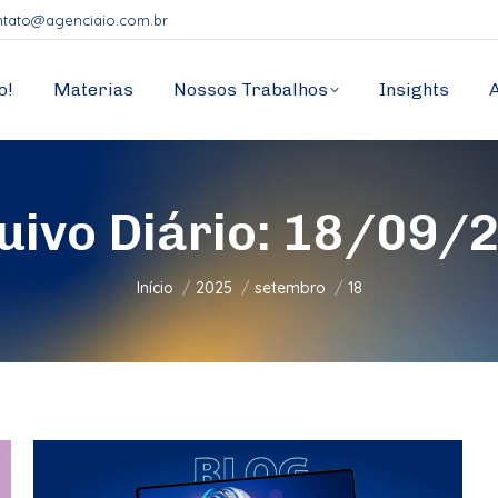
ntato@agenciaio.com.br
o!
Materias
Nossos Trabalhos
Insights
uivo Diário:
18/09/
Você está aqui:
Início
2025
setembro
18