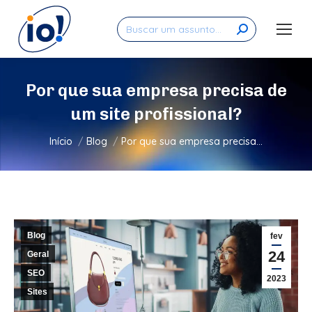
Search:
Por que sua empresa precisa de
um site profissional?
Você está aqui:
Início
Blog
Por que sua empresa precisa…
Blog
fev
24
Geral
SEO
2023
Sites