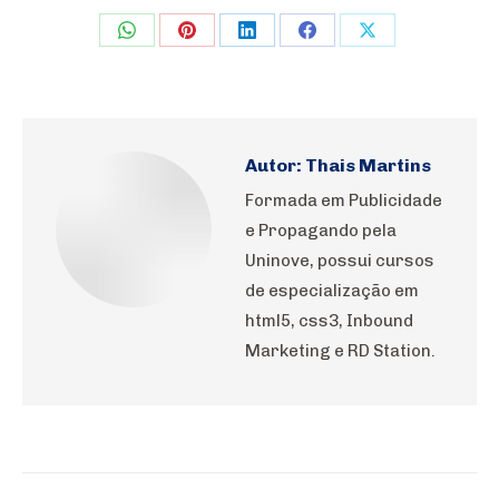
Share
Share
Share
Share
Share
on
on
on
on
on
WhatsApp
Pinterest
LinkedIn
Facebook
X
Autor:
Thais Martins
Formada em Publicidade
e Propagando pela
Uninove, possui cursos
de especialização em
html5, css3, Inbound
Marketing e RD Station.
Navegação