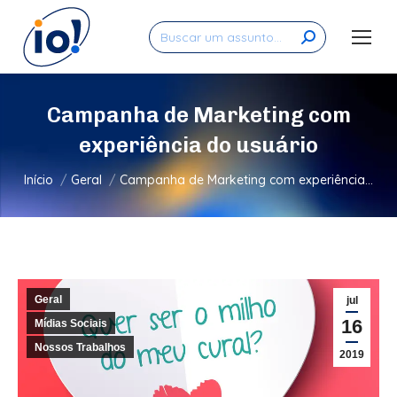
Search:
Campanha de Marketing com
experiência do usuário
Você está aqui:
Início
Geral
Campanha de Marketing com experiência…
Geral
jul
16
Mídias Sociais
Nossos Trabalhos
2019