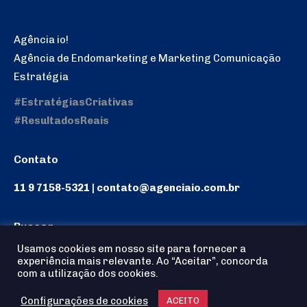
Agência io!
Agência de Endomarketing e Marketing Comunicação
Estratégia
#EstratégiasCriativas
#ResultadosReais
Contato
11 9 7158-5321 | contato@agenciaio.com.br
Buscar
Usamos cookies em nosso site para fornecer a
Search:
experiência mais relevante. Ao “Aceitar”, concorda
com a utilização dos cookies.
Configurações de cookies
ACEITO