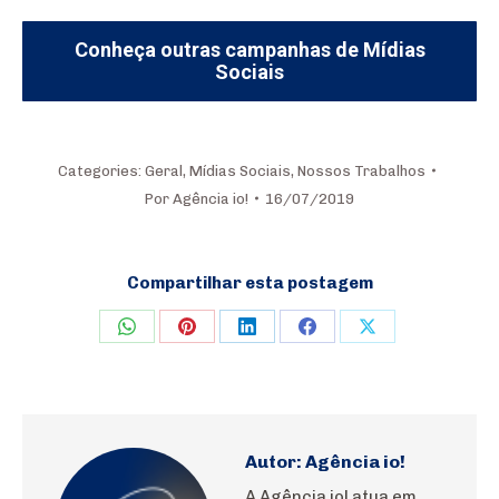
Conheça outras campanhas de Mídias
Sociais
Categories:
Geral
,
Mídias Sociais
,
Nossos Trabalhos
Por
Agência io!
16/07/2019
Compartilhar esta postagem
Share
Share
Share
Share
Share
on
on
on
on
on
WhatsApp
Pinterest
LinkedIn
Facebook
X
Autor:
Agência io!
A Agência io! atua em