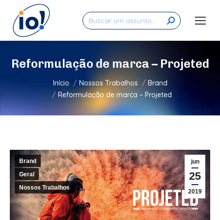
Search:
Reformulação de marca – Projeted
Você está aqui:
Início
Nossos Trabalhos
Brand
Reformulação de marca – Projeted
Brand
jun
25
Geral
Nossos Trabalhos
2019