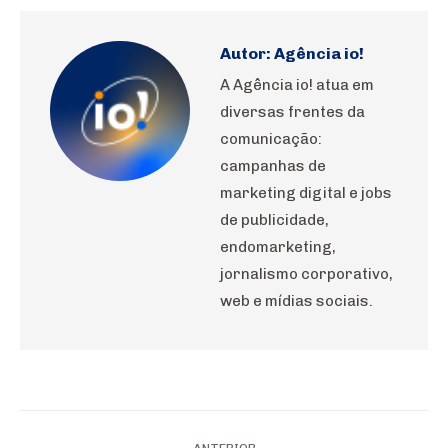
WhatsApp
Pinterest
LinkedIn
Facebook
X
Autor:
Agência io!
A Agência io! atua em
diversas frentes da
comunicação:
campanhas de
marketing digital e jobs
de publicidade,
endomarketing,
jornalismo corporativo,
web e mídias sociais.
Navegação