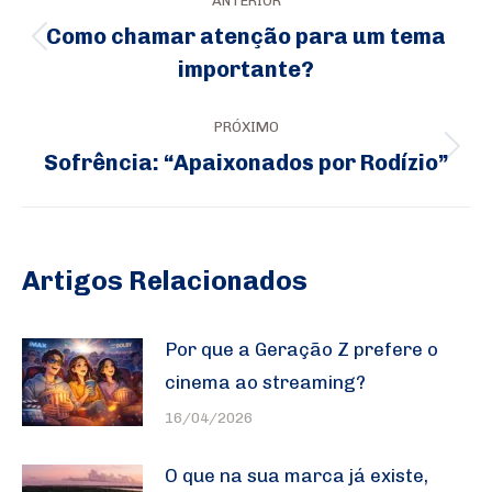
ANTERIOR
de
Como chamar atenção para um tema
Post
post:
importante?
anterior:
PRÓXIMO
Sofrência: “Apaixonados por Rodízio”
Próximo
post:
Artigos Relacionados
Por que a Geração Z prefere o
cinema ao streaming?
16/04/2026
O que na sua marca já existe,