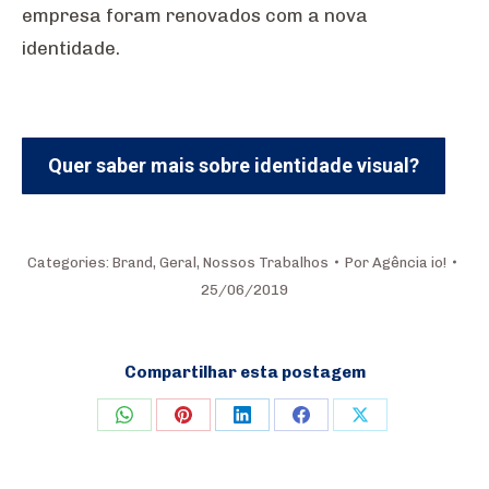
empresa foram renovados com a nova
identidade.
Quer saber mais sobre identidade visual?
Categories:
Brand
,
Geral
,
Nossos Trabalhos
Por
Agência io!
25/06/2019
Compartilhar esta postagem
Share
Share
Share
Share
Share
on
on
on
on
on