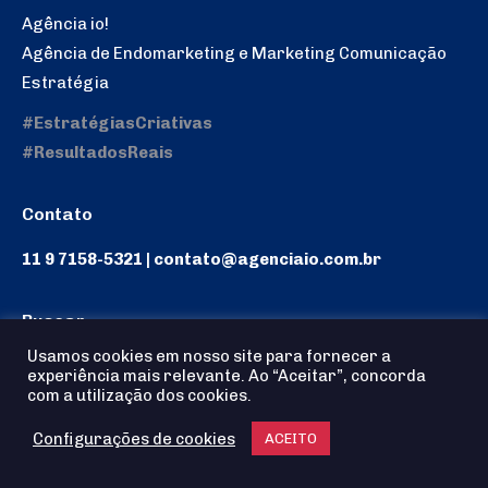
Agência io!
Agência de Endomarketing e Marketing Comunicação
Estratégia
#EstratégiasCriativas
#ResultadosReais
Contato
11 9 7158-5321 | contato@agenciaio.com.br
Buscar
Usamos cookies em nosso site para fornecer a
Search:
experiência mais relevante. Ao “Aceitar”, concorda
com a utilização dos cookies.
Configurações de cookies
ACEITO
Agência io! © 2025 - Todos os Direitos reservados