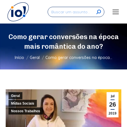
Search:
Como gerar conversões na época
mais romântica do ano?
Você está aqui:
Início
Geral
Como gerar conversões na época…
Geral
jul
26
Mídias Sociais
Nossos Trabalhos
2019