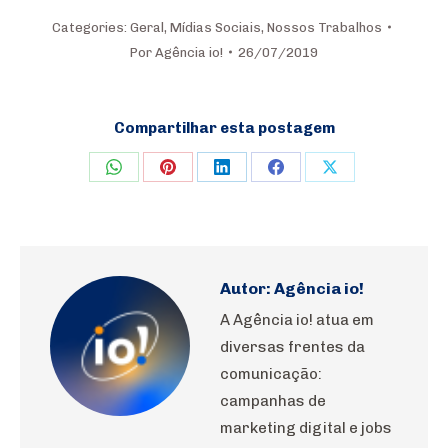
Categories:
Geral
,
Mídias Sociais
,
Nossos Trabalhos
Por
Agência io!
26/07/2019
Compartilhar esta postagem
Share
Share
Share
Share
Share
on
on
on
on
on
WhatsApp
Pinterest
LinkedIn
Facebook
X
Autor:
Agência io!
A Agência io! atua em
diversas frentes da
comunicação:
campanhas de
marketing digital e jobs