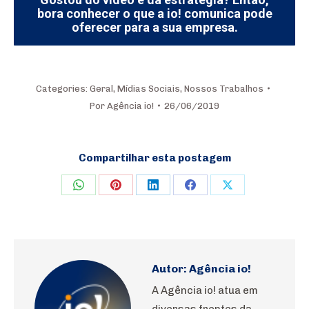
bora conhecer o que a io! comunica pode
oferecer para a sua empresa.
Categories:
Geral
,
Mídias Sociais
,
Nossos Trabalhos
Por
Agência io!
26/06/2019
Compartilhar esta postagem
Share
Share
Share
Share
Share
on
on
on
on
on
WhatsApp
Pinterest
LinkedIn
Facebook
X
Autor:
Agência io!
A Agência io! atua em
diversas frentes da