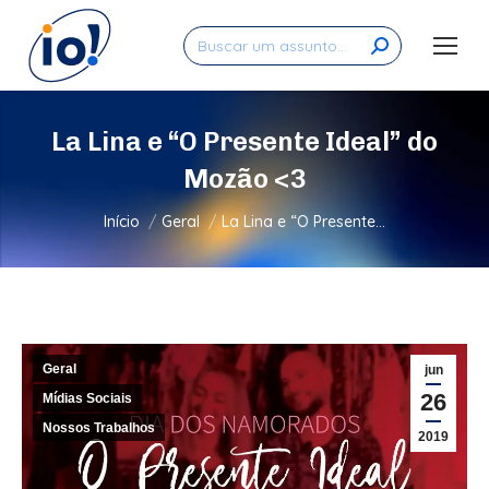
Search:
La Lina e “O Presente Ideal” do
Mozão <3
Você está aqui:
Início
Geral
La Lina e “O Presente…
Geral
jun
26
Mídias Sociais
Nossos Trabalhos
2019