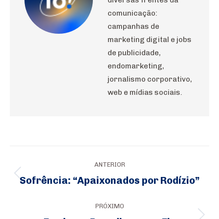
comunicação:
campanhas de
marketing digital e jobs
de publicidade,
endomarketing,
jornalismo corporativo,
web e mídias sociais.
Navegação
ANTERIOR
de
Sofrência: “Apaixonados por Rodízio”
Post
post:
anterior:
PRÓXIMO