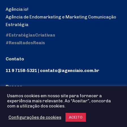
Agência io!
Agência de Endomarketing e Marketing Comunicação
Estratégia
#EstratégiasCriativas
#ResultadosReais
Contato
11 9 7158-5321 | contato@agenciaio.com.br
Buscar
Usamos cookies em nosso site para fornecer a
Search:
experiência mais relevante. Ao “Aceitar”, concorda
com a utilização dos cookies.
Configurações de cookies
ACEITO
Agência io! © 2025 - Todos os Direitos reservados