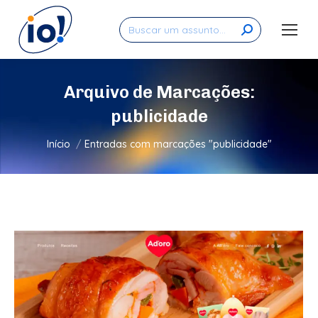
Search:
Arquivo de Marcações:
publicidade
Você está aqui:
Início
Entradas com marcações "publicidade"