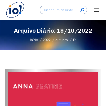
Search:
Arquivo Diário:
19/10/2022
Você está aqui:
Início
2022
outubro
19