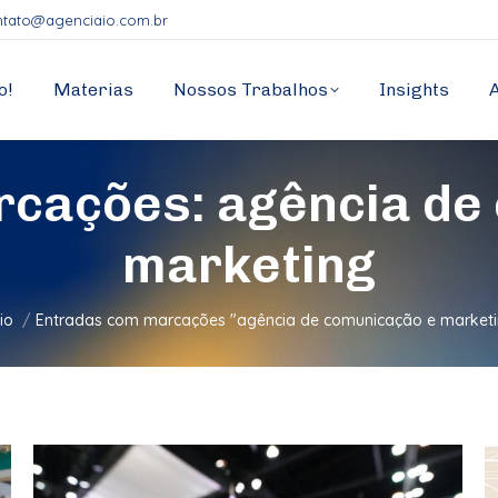
ntato@agenciaio.com.br
o!
Materias
Nossos Trabalhos
Insights
rcações:
agência de
marketing
cê está aqui:
cio
Entradas com marcações "agência de comunicação e marketi