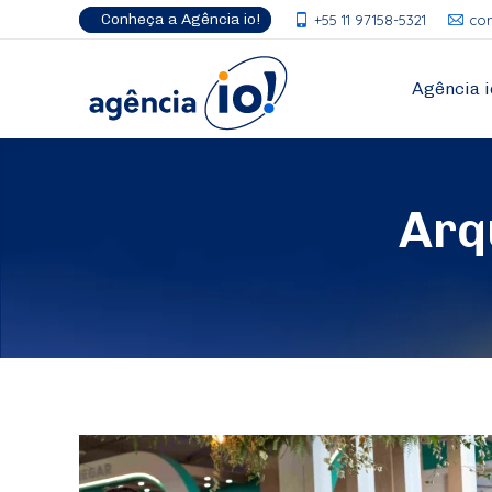
Conheça a Agência io!
+55 11 97158-5321
co
Agência i
Arq