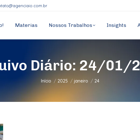
ntato@agenciaio.com.br
o!
Materias
Nossos Trabalhos
Insights
uivo Diário:
24/01/
Você está aqui:
Início
2025
janeiro
24