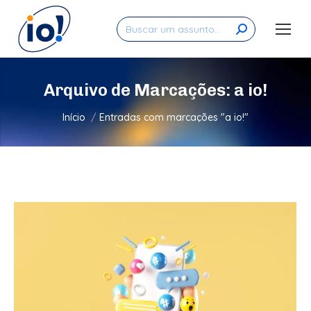
Search:
Arquivo de Marcações:
a io!
Você está aqui:
Início
Entradas com marcações "a io!"