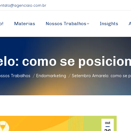
ontato@agenciaio.com.br
o!
Materias
Nossos Trabalhos
Insights
o: como se posicio
á aqui:
ssos Trabalhos
Endomarketing
Setembro Amarelo: como se p
out