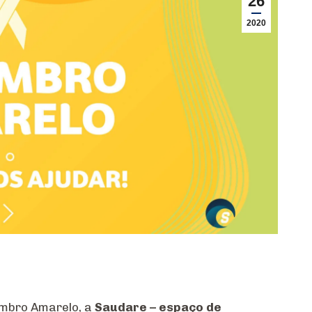
26
2020
mbro Amarelo, a
Saudare – espaço de