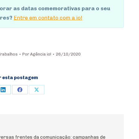
lorar as datas comemorativas para o seu
ores?
Entre em contato com a io!
rabalhos
Por
Agência io!
26/10/2020
r esta postagem
e
Share
Share
Share
on
on
on
rest
LinkedIn
Facebook
X
diversas frentes da comunicação: campanhas de