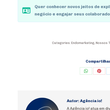
Quer conhecer novos jeitos de exp
negócio e engajar seus colaborad
Categories:
Endomarketing
,
Nossos T
Compartilha
Share
Shar
on
on
WhatsApp
Pinte
Autor:
Agência io!
A Agência io! atua em 