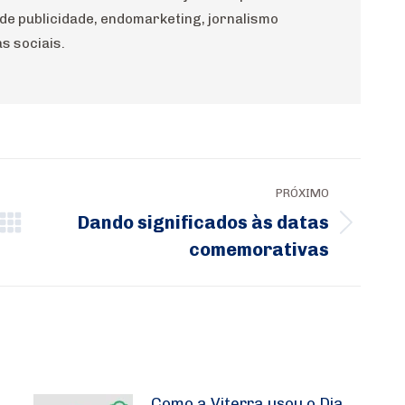
 de publicidade, endomarketing, jornalismo
s sociais.
PRÓXIMO
Dando significados às datas
Próximo
comemorativas
post:
Como a Viterra usou o Dia