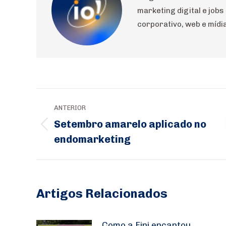
marketing digital e jobs
corporativo, web e mídia
Navegação
ANTERIOR
de
Setembro amarelo aplicado no
Post
post:
endomarketing
anterior:
Artigos Relacionados
Como a Fini encantou