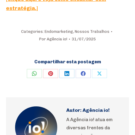
estratégia.
]
Categories:
Endomarketing
,
Nossos Trabalhos
Por
Agência io!
31/07/2025
Compartilhar esta postagem
Share
Share
Share
Share
Share
on
on
on
on
on
WhatsApp
Pinterest
LinkedIn
Facebook
X
Autor:
Agência io!
A Agência io! atua em
diversas frentes da