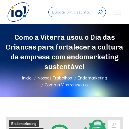
Search:
Como a Viterra usou o Dia das
Crianças para fortalecer a cultura
da empresa com endomarketing
sustentável
Você está aqui:
Início
Nossos Trabalhos
Endomarketing
Como a Viterra usou o…
Endomarketing
jul