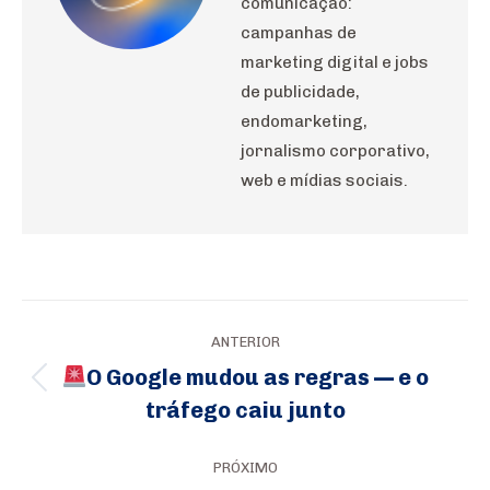
comunicação:
campanhas de
marketing digital e jobs
de publicidade,
endomarketing,
jornalismo corporativo,
web e mídias sociais.
Navegação
ANTERIOR
de
O Google mudou as regras — e o
Post
post:
tráfego caiu junto
anterior:
PRÓXIMO