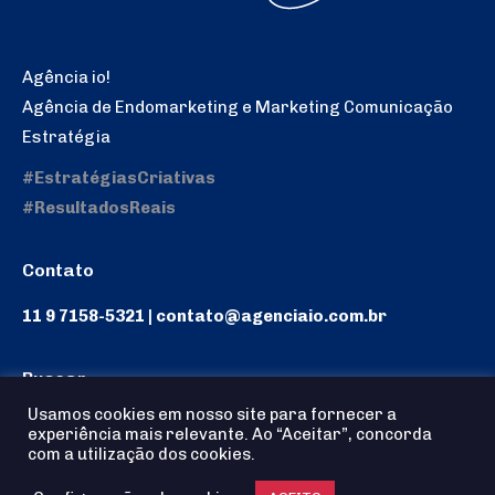
Agência io!
Agência de Endomarketing e Marketing Comunicação
Estratégia
#EstratégiasCriativas
#ResultadosReais
Contato
11 9 7158-5321 | contato@agenciaio.com.br
Buscar
Usamos cookies em nosso site para fornecer a
Search:
experiência mais relevante. Ao “Aceitar”, concorda
com a utilização dos cookies.