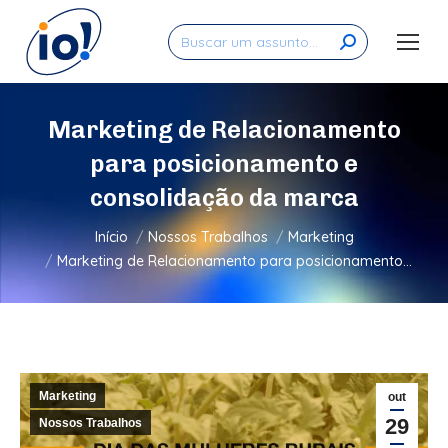
Search:
Marketing de Relacionamento
para posicionamento e
consolidação da marca
Você está aqui:
Início
Nossos Trabalhos
Marketing
Marketing de Relacionamento para posicionamento…
Marketing
out
29
Nossos Trabalhos