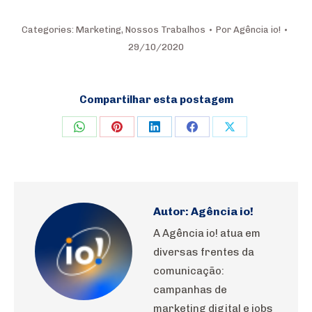
Categories:
Marketing
,
Nossos Trabalhos
Por
Agência io!
29/10/2020
Compartilhar esta postagem
Share
Share
Share
Share
Share
on
on
on
on
on
WhatsApp
Pinterest
LinkedIn
Facebook
X
Autor:
Agência io!
A Agência io! atua em
diversas frentes da
comunicação:
campanhas de
marketing digital e jobs