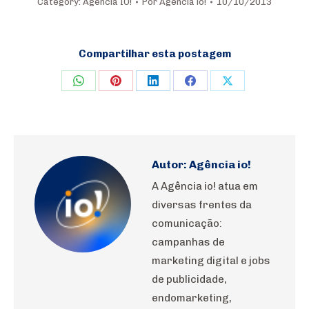
Category:
Agência IO!
Por
Agência io!
10/10/2013
Compartilhar esta postagem
Share
Share
Share
Share
Share
on
on
on
on
on
WhatsApp
Pinterest
LinkedIn
Facebook
X
Autor:
Agência io!
A Agência io! atua em
diversas frentes da
comunicação:
campanhas de
marketing digital e jobs
de publicidade,
endomarketing,