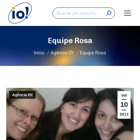
Search:
Equipe Rosa
Você está aqui:
Início
Agência IO!
Equipe Rosa
Agência IO!
out
10
2013