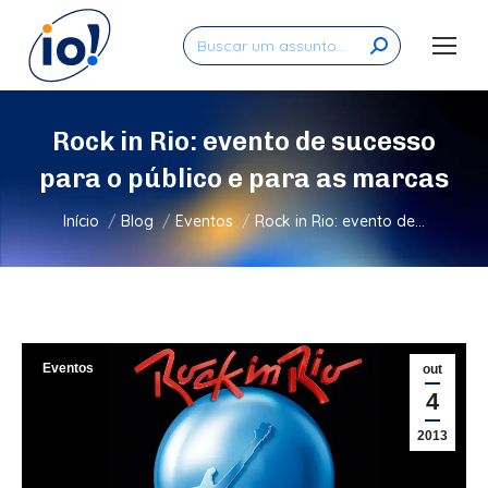
Search:
Rock in Rio: evento de sucesso
para o público e para as marcas
Você está aqui:
Início
Blog
Eventos
Rock in Rio: evento de…
Eventos
out
4
2013