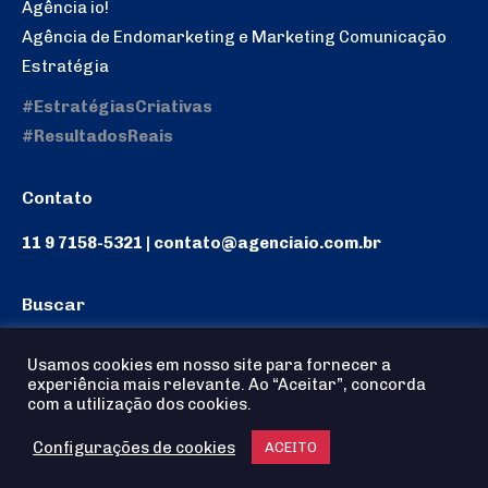
Agência io!
Agência de Endomarketing e Marketing Comunicação
Estratégia
#EstratégiasCriativas
#ResultadosReais
Contato
11 9 7158-5321 | contato@agenciaio.com.br
Buscar
Search:
Usamos cookies em nosso site para fornecer a
experiência mais relevante. Ao “Aceitar”, concorda
com a utilização dos cookies.
Configurações de cookies
Agência io! © 2025 - Todos os Direitos reservados
ACEITO