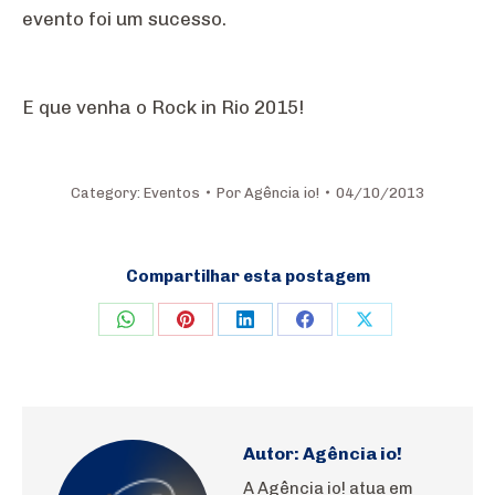
evento foi um sucesso.
E que venha o Rock in Rio 2015!
Category:
Eventos
Por
Agência io!
04/10/2013
Compartilhar esta postagem
Share
Share
Share
Share
Share
on
on
on
on
on
WhatsApp
Pinterest
LinkedIn
Facebook
X
Autor:
Agência io!
A Agência io! atua em