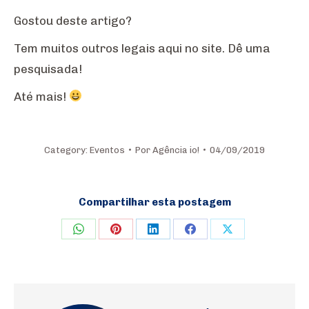
Gostou deste artigo?
Tem muitos outros legais aqui no site. Dê uma
pesquisada!
Até mais!
Category:
Eventos
Por
Agência io!
04/09/2019
Compartilhar esta postagem
Share
Share
Share
Share
Share
on
on
on
on
on
WhatsApp
Pinterest
LinkedIn
Facebook
X