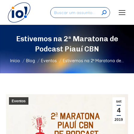
Search:
Estivemos na 2ª Maratona de
Podcast Piauí CBN
Você está aqui:
Início
Blog
Eventos
Estivemos na 2ª Maratona de…
Eventos
set
4
2019