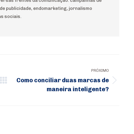
diversas frentes da comunicação: campanhas de
 de publicidade, endomarketing, jornalismo
s sociais.
PRÓXIMO
Como conciliar duas marcas de
Próximo
maneira inteligente?
post: