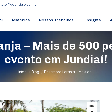
ntato@agenciaio.com.br
o!
Materias
Nossos Trabalhos
Insights
nja – Mais de 500 
evento em Jundiaí!
Você está aqui:
Início
Blog
Dezembro Laranja – Mais de…
dez