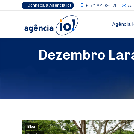
Conheça a Agência io!
+55 11 97158-5321
co
Agência i
Dezembro Lara
Blog