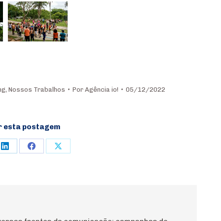
ng
,
Nossos Trabalhos
Por
Agência io!
05/12/2022
r esta postagem
e
Share
Share
Share
on
on
on
rest
LinkedIn
Facebook
X