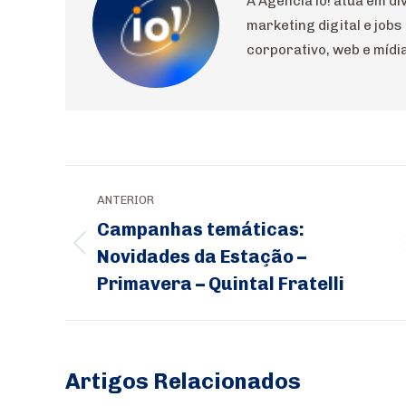
A Agência io! atua em 
marketing digital e jobs
corporativo, web e mídia
Navegação
ANTERIOR
de
Campanhas temáticas:
post:
Novidades da Estação –
Post
Primavera – Quintal Fratelli
anterior:
Artigos Relacionados