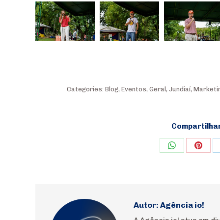
Categories:
Blog
,
Eventos
,
Geral
,
Jundiaí
,
Marketi
Compartilha
Share
Shar
on
on
WhatsApp
Pinte
Autor:
Agência io!