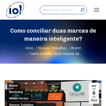
Search:
Como conciliar duas marcas de
maneira inteligente?
Você está aqui:
Início
Nossos Trabalhos
Brand
Como conciliar duas marcas de…
Brand
dez
6
Marketing
Mídias Sociais
2022
Nossos Trabalhos