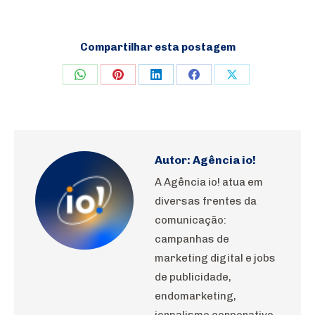
Compartilhar esta postagem
Share
Share
Share
Share
Share
on
on
on
on
on
WhatsApp
Pinterest
LinkedIn
Facebook
X
Autor:
Agência io!
A Agência io! atua em
diversas frentes da
comunicação:
campanhas de
marketing digital e jobs
de publicidade,
endomarketing,
jornalismo corporativo,