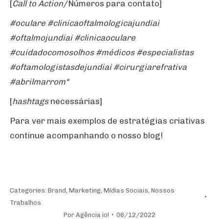
[
Call to Action
/Números para contato]
#oculare #clinicaoftalmologicajundiai
#oftalmojundiai #clinicaoculare
#cuidadocomosolhos #médicos #especialistas
#oftamologistasdejundiai #cirurgiarefrativa
#abrilmarrom“
[
hashtags
necessárias]
Para ver mais exemplos de estratégias criativas
continue acompanhando o nosso blog!
Categories:
Brand
,
Marketing
,
Mídias Sociais
,
Nossos
Trabalhos
Por
Agência io!
06/12/2022