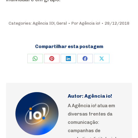
Categories:
Agência IO!
,
Geral
Por
Agência io!
28/12/2018
Compartilhar esta postagem
Share
Share
Share
Share
Share
on
on
on
on
on
WhatsApp
Pinterest
LinkedIn
Facebook
X
Autor:
Agência io!
A Agência io! atua em
diversas frentes da
comunicação:
campanhas de