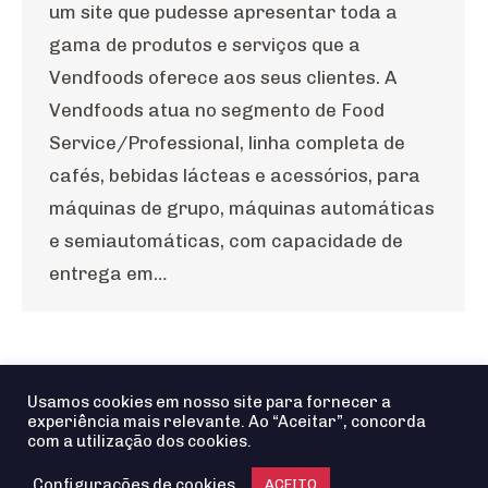
um site que pudesse apresentar toda a
gama de produtos e serviços que a
Vendfoods oferece aos seus clientes. A
Vendfoods atua no segmento de Food
Service/Professional, linha completa de
cafés, bebidas lácteas e acessórios, para
máquinas de grupo, máquinas automáticas
e semiautomáticas, com capacidade de
entrega em…
1
2
3
→
Usamos cookies em nosso site para fornecer a
experiência mais relevante. Ao “Aceitar”, concorda
com a utilização dos cookies.
Configurações de cookies
ACEITO