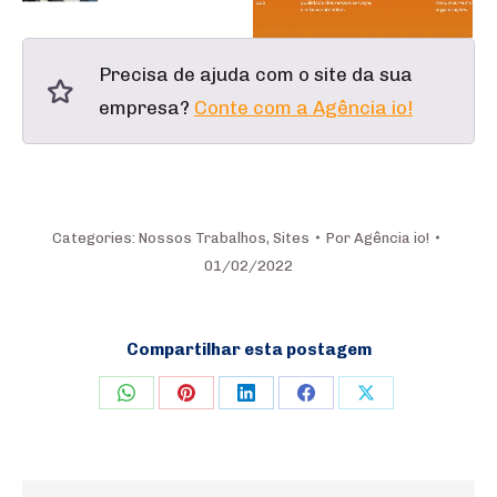
Precisa de ajuda com o site da sua
empresa?
Conte com a Agência io!
Categories:
Nossos Trabalhos
,
Sites
Por
Agência io!
01/02/2022
Compartilhar esta postagem
Share
Share
Share
Share
Share
on
on
on
on
on
WhatsApp
Pinterest
LinkedIn
Facebook
X