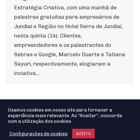
Estratégia Criativa, com uma manhã de
palestras gratuitas para empresários de
Jundiaí e Região no Hotel Serra de Jundiaí,
nesta quinta (14). Clientes,
empreendedores e os palestrantes do
Sebrae e Google, Marcelo Duarte e Tatiana
Sayuri, respectivamente, elogiaram a
inciativa…
1
2
→
Usamos cookies em nosso site para fornecer a
experiência mais relevante. Ao “Aceitar”, concorda
com a utilização dos cookies.
Configurações de cookies
ACEITO