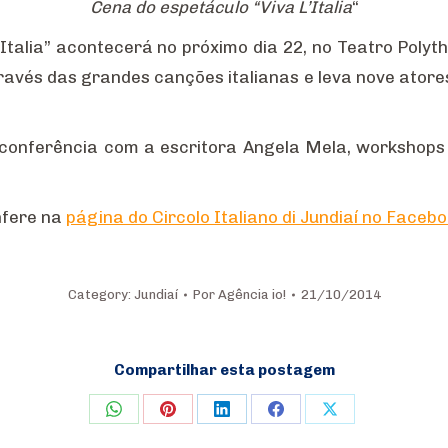
Cena do espetáculo “Viva L’Italia
“
Italia” acontecerá no próximo dia 22, no Teatro Polyt
ravés das grandes canções italianas e leva nove atores
conferência com a escritora Angela Mela, workshops c
nfere na
página do Circolo Italiano di Jundiaí no Faceb
Category:
Jundiaí
Por
Agência io!
21/10/2014
Compartilhar esta postagem
Share
Share
Share
Share
Share