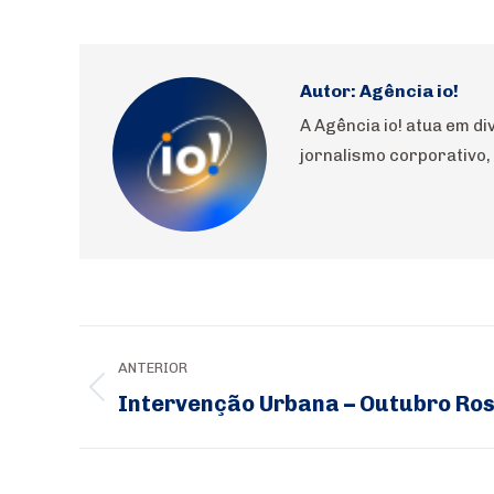
Autor:
Agência io!
A Agência io! atua em d
jornalismo corporativo, 
Navegação
ANTERIOR
de
Intervenção Urbana – Outubro Ro
Post
post:
anterior: