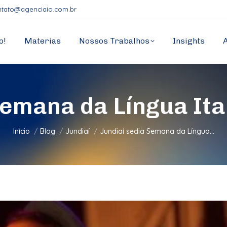
ntato@agenciaio.com.br
o!
Materias
Nossos Trabalhos
Insights
Semana da Língua It
Você está aqui:
Início
Blog
Jundiaí
Jundiaí sedia Semana da Língua…