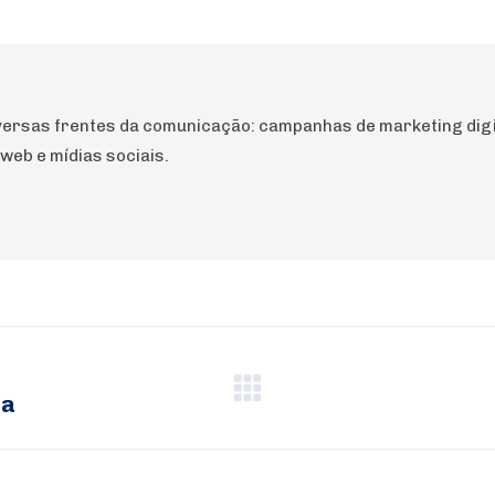
on
on
on
on
on
WhatsApp
Pinterest
LinkedIn
Facebook
X
iversas frentes da comunicação: campanhas de marketing digit
web e mídias sociais.
sa
Próximo
post: