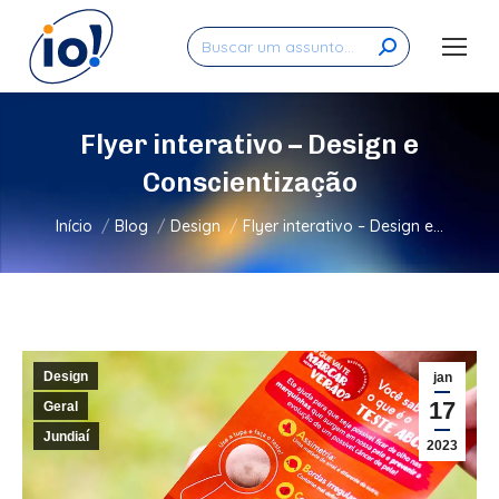
Search:
Flyer interativo – Design e
Conscientização
Você está aqui:
Início
Blog
Design
Flyer interativo – Design e…
Design
jan
17
Geral
Jundiaí
2023