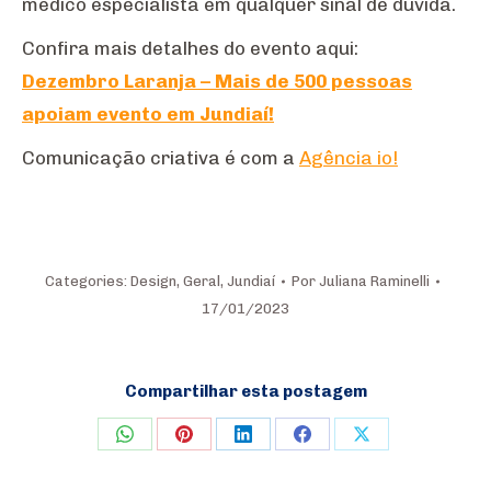
médico especialista em qualquer sinal de dúvida.
Confira mais detalhes do evento aqui:
Dezembro Laranja – Mais de 500 pessoas
apoiam evento em Jundiaí!
Comunicação criativa é com a
Agência io!
Categories:
Design
,
Geral
,
Jundiaí
Por
Juliana Raminelli
17/01/2023
Compartilhar esta postagem
Share
Share
Share
Share
Share
on
on
on
on
on