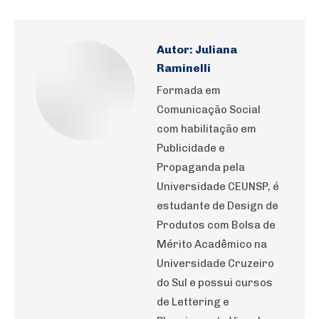
WhatsApp
Pinterest
LinkedIn
Facebook
X
Autor:
Juliana
Raminelli
Formada em
Comunicação Social
com habilitação em
Publicidade e
Propaganda pela
Universidade CEUNSP, é
estudante de Design de
Produtos com Bolsa de
Mérito Acadêmico na
Universidade Cruzeiro
do Sul e possui cursos
de Lettering e