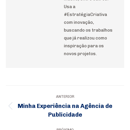
Usa a
#EstratégiaCriativa
com inovação,
buscando os trabalhos
que já realizou como
inspiração para os
novos projetos.
Navegação
ANTERIOR
de
Minha Experiência na Agência de
Post
post:
Publicidade
anterior:
PRÓXIMO