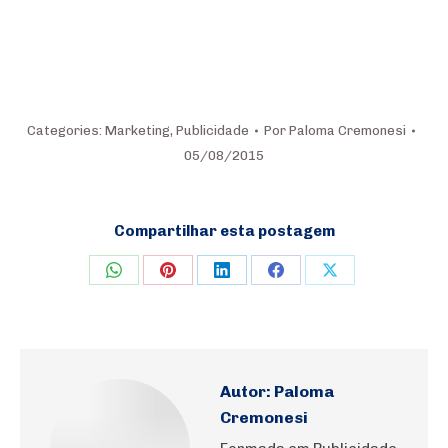
Categories:
Marketing
,
Publicidade
Por
Paloma Cremonesi
05/08/2015
Compartilhar esta postagem
Share
Share
Share
Share
Share
on
on
on
on
on
WhatsApp
Pinterest
LinkedIn
Facebook
X
Autor:
Paloma
Cremonesi