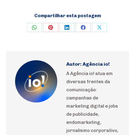
Compartilhar esta postagem
Share
Share
Share
Share
Share
on
on
on
on
on
WhatsApp
Pinterest
LinkedIn
Facebook
X
Autor:
Agência io!
A Agência io! atua em
diversas frentes da
comunicação:
campanhas de
marketing digital e jobs
de publicidade,
endomarketing,
jornalismo corporativo,