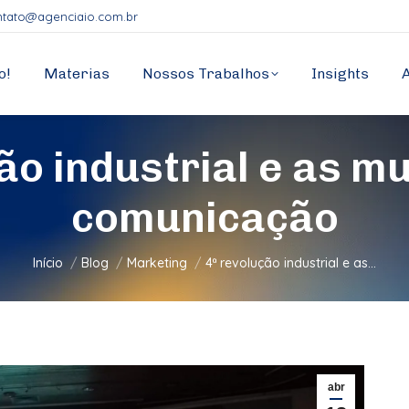
ntato@agenciaio.com.br
o!
Materias
Nossos Trabalhos
Insights
ão industrial e as 
comunicação
Você está aqui:
Início
Blog
Marketing
4ª revolução industrial e as…
abr