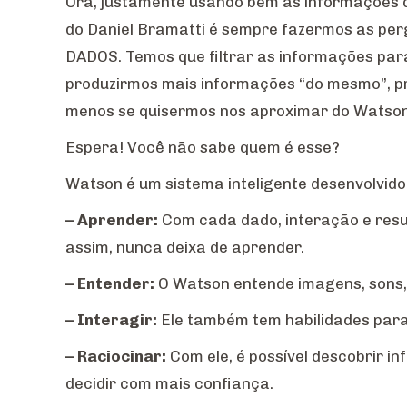
Ora, justamente usando bem as informações 
do Daniel Bramatti é sempre fazermos as per
DADOS. Temos que filtrar as informações para 
produzirmos mais informações “do mesmo”, pr
menos se quisermos nos aproximar do Watson
Espera! Você não sabe quem é esse?
Watson é um sistema inteligente desenvolvido 
– Aprender:
Com cada dado, interação e resul
assim, nunca deixa de aprender.
– Entender:
O Watson entende imagens, sons,
– Interagir:
Ele também tem habilidades para 
– Raciocinar:
Com ele, é possível descobrir i
decidir com mais confiança.