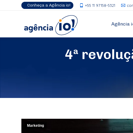
Conheça a Agência io!
+55 11 97158-5321
co
Agência i
4ª revoluç
Marketing