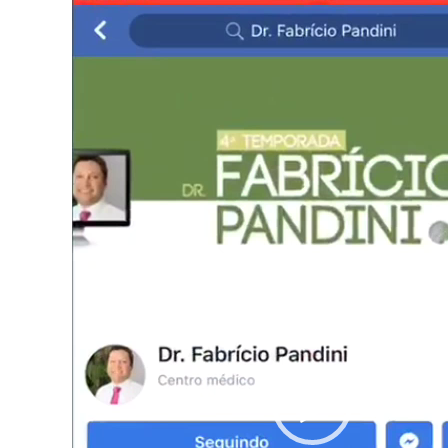
de
vídeo