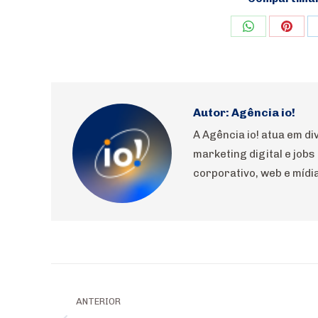
Share
Shar
on
on
WhatsApp
Pinte
Autor:
Agência io!
A Agência io! atua em 
marketing digital e jobs
corporativo, web e mídia
Navegação
de
ANTERIOR