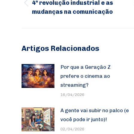
4ª revolução industrial e as
post:
Post
mudanças na comunicação
anterior:
Artigos Relacionados
Por que a Geração Z
prefere o cinema ao
streaming?
16/04/2026
A gente vai subir no palco (e
você pode ir junto)!
02/04/2026