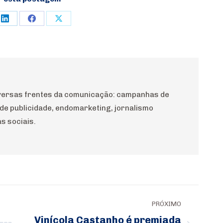
e
Share
Share
Share
on
on
on
rest
LinkedIn
Facebook
X
diversas frentes da comunicação: campanhas de
 de publicidade, endomarketing, jornalismo
s sociais.
PRÓXIMO
Vinícola Castanho é premiada