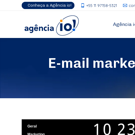
Conheça a Agência io!
+55 11 97158-5321
co
Agência i
E-mail marke
Geral
Marketing