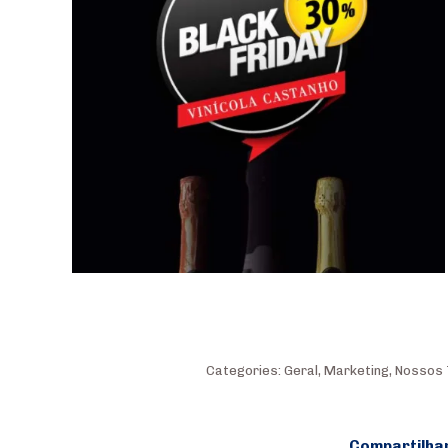
Categories:
Geral
,
Marketing
,
Nossos 
Compartilha