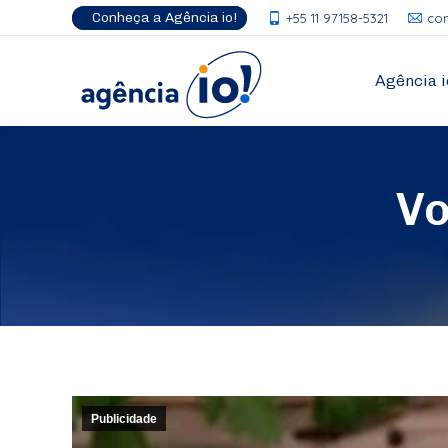
Conheça a Agência io!
+55 11 97158-5321
co
Agência i
Vo
Publicidade