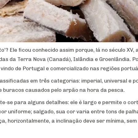
rto’? Ele ficou conhecido assim porque, lá no século XV
as da Terra Nova (Canadá), Islândia e Groenlândia. Por
vindo de Portugal e comercializado nas regiões portuár
ssificadas em três categorias: imperial, universal e po
 e buracos causados pelo arpão na hora da pesca.
e-se para alguns detalhes: ele é largo e permite o cor
cor uniforme; salgado, sua cor varia entre tons de pa
ça, horizontalmente, a inclinação deve ser mínima, se