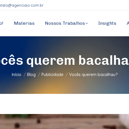
ntato@agenciaio.com.br
o!
Materias
Nossos Trabalhos
Insights
cês querem bacalh
Você está aqui:
Início
Blog
Publicidade
Vocês querem bacalhau?