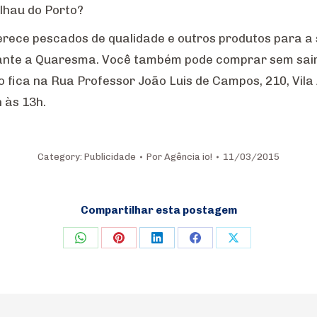
lhau do Porto?
rece pescados de qualidade e outros produtos para a s
ante a Quaresma. Você também pode comprar sem sair de
 fica na Rua Professor João Luis de Campos, 210, Vila
 às 13h.
Category:
Publicidade
Por
Agência io!
11/03/2015
Compartilhar esta postagem
Share
Share
Share
Share
Share
on
on
on
on
on
WhatsApp
Pinterest
LinkedIn
Facebook
X