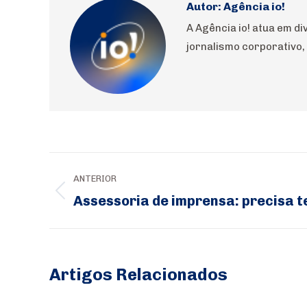
Autor:
Agência io!
A Agência io! atua em d
jornalismo corporativo, 
Navegação
ANTERIOR
de
Assessoria de imprensa: precisa t
Post
post:
anterior:
Artigos Relacionados