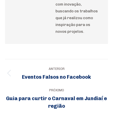
com inovação,
buscando os trabalhos
que já realizou como
inspiração para os
novos projetos.
Navegação
ANTERIOR
de
Eventos Falsos no Facebook
Post
post:
anterior:
PRÓXIMO
Guia para curtir o Carnaval em Jundiaí e
Próximo
região
post: