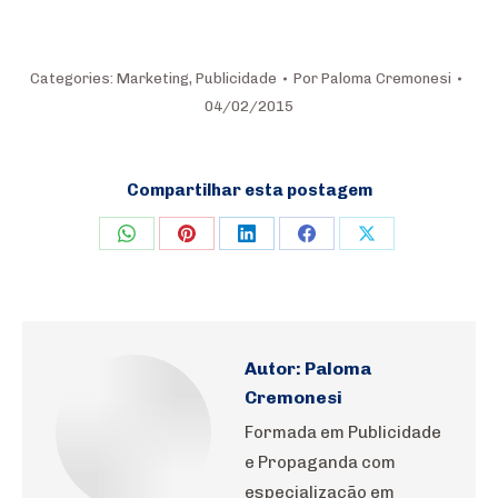
Categories:
Marketing
,
Publicidade
Por
Paloma Cremonesi
04/02/2015
Compartilhar esta postagem
Share
Share
Share
Share
Share
on
on
on
on
on
WhatsApp
Pinterest
LinkedIn
Facebook
X
Autor:
Paloma
Cremonesi
Formada em Publicidade
e Propaganda com
especialização em