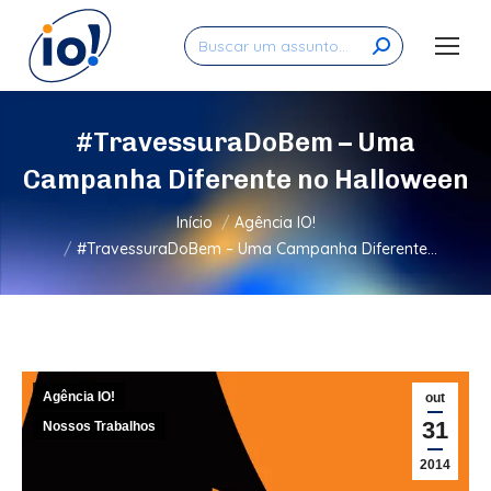
Search:
#TravessuraDoBem – Uma
Campanha Diferente no Halloween
Você está aqui:
Início
Agência IO!
#TravessuraDoBem – Uma Campanha Diferente…
Agência IO!
out
31
Nossos Trabalhos
2014