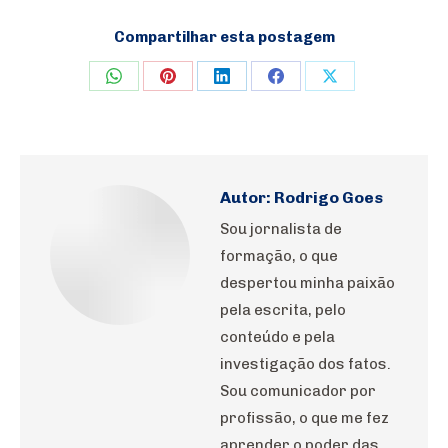
Compartilhar esta postagem
Share
Share
Share
Share
Share
on
on
on
on
on
WhatsApp
Pinterest
LinkedIn
Facebook
X
Autor:
Rodrigo Goes
Sou jornalista de
formação, o que
despertou minha paixão
pela escrita, pelo
conteúdo e pela
investigação dos fatos.
Sou comunicador por
profissão, o que me fez
aprender o poder das