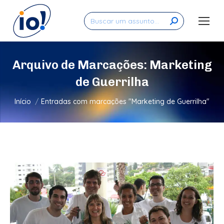
Search:
Arquivo de Marcações:
Marketing
de Guerrilha
Você está aqui:
Início
Entradas com marcações "Marketing de Guerrilha"