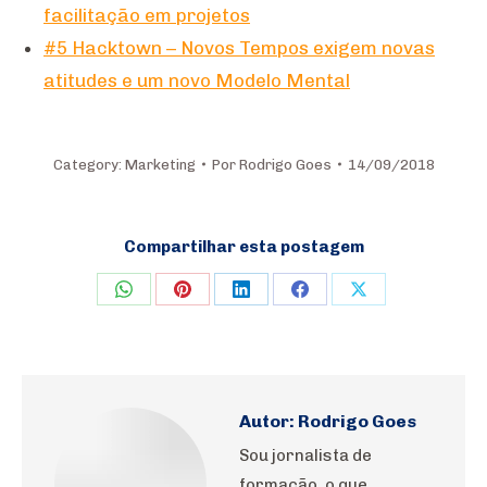
facilitação em projetos
#5 Hacktown – Novos Tempos exigem novas
atitudes e um novo Modelo Mental
Category:
Marketing
Por
Rodrigo Goes
14/09/2018
Compartilhar esta postagem
Share
Share
Share
Share
Share
on
on
on
on
on
WhatsApp
Pinterest
LinkedIn
Facebook
X
Autor:
Rodrigo Goes
Sou jornalista de
formação, o que