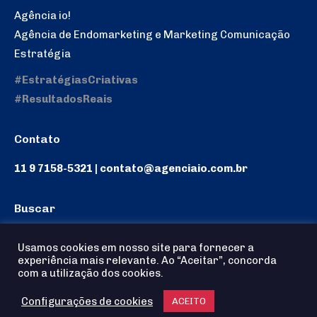
Agência io!
Agência de Endomarketing e Marketing Comunicação
Estratégia
#EstratégiasCriativas
#ResultadosReais
Contato
11 9 7158-5321 | contato@agenciaio.com.br
Buscar
Search:
Usamos cookies em nosso site para fornecer a
experiência mais relevante. Ao “Aceitar”, concorda
com a utilização dos cookies.
Configurações de cookies
Agência io! © 2025 - Todos os Direitos reservados
ACEITO