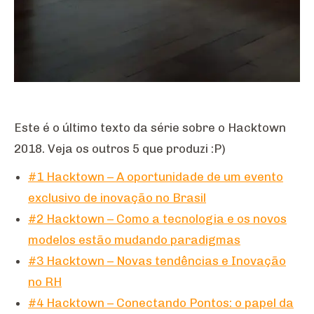
Este é o último texto da série sobre o Hacktown
2018. Veja os outros 5 que produzi :P)
#1 Hacktown – A oportunidade de um evento
exclusivo de inovação no Brasil
#2 Hacktown – Como a tecnologia e os novos
modelos estão mudando paradigmas
#3 Hacktown – Novas tendências e Inovação
no RH
#4 Hacktown – Conectando Pontos: o papel da