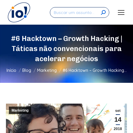
Search:
#6 Hacktown – Growth Hacking |
Táticas não convencionais para
acelerar negócios
Você está aqui:
Início
Blog
Marketing
#6 Hacktown – Growth Hacking…
Marketing
set
14
2018