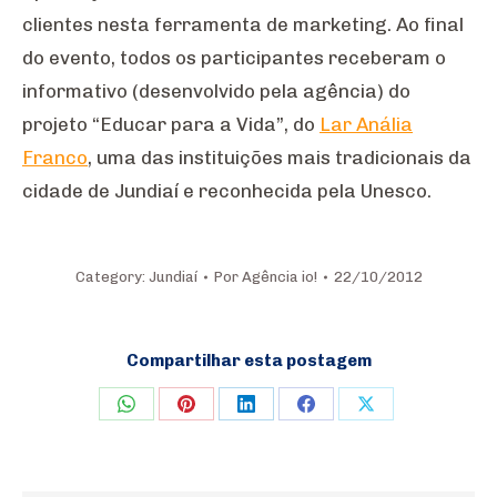
clientes nesta ferramenta de marketing. Ao final
do evento, todos os participantes receberam o
informativo (desenvolvido pela agência) do
projeto “Educar para a Vida”, do
Lar Anália
Franco
, uma das instituições mais tradicionais da
cidade de Jundiaí e reconhecida pela Unesco.
Category:
Jundiaí
Por
Agência io!
22/10/2012
Compartilhar esta postagem
Share
Share
Share
Share
Share
on
on
on
on
on
WhatsApp
Pinterest
LinkedIn
Facebook
X