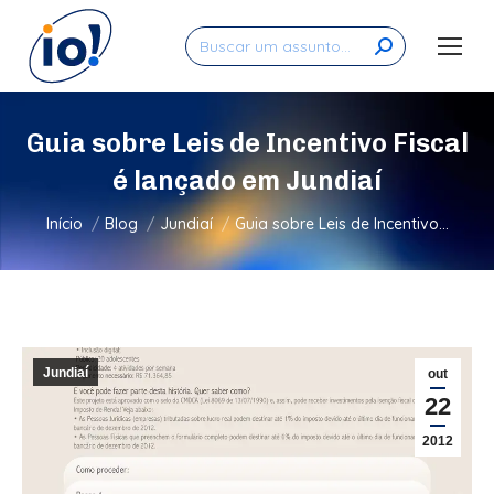
Search:
Guia sobre Leis de Incentivo Fiscal
é lançado em Jundiaí
Você está aqui:
Início
Blog
Jundiaí
Guia sobre Leis de Incentivo…
Jundiaí
out
22
2012