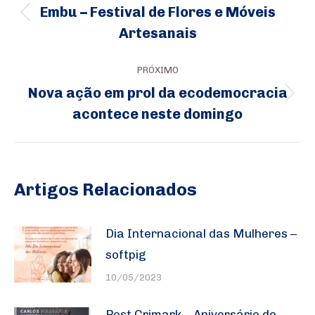
de
Embu – Festival de Flores e Móveis
Post
post:
Artesanais
anterior:
PRÓXIMO
Nova ação em prol da ecodemocracia
Próximo
acontece neste domingo
post:
Artigos Relacionados
Dia Internacional das Mulheres –
softpig
10/05/2023
Post Crimark – Aniversário de