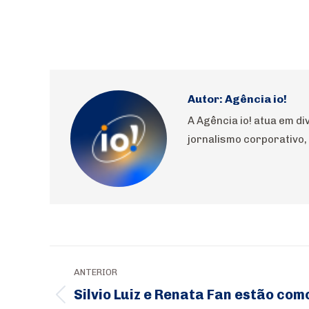
Autor:
Agência io!
A Agência io! atua em d
jornalismo corporativo, 
Navegação
ANTERIOR
de
Silvio Luiz e Renata Fan estão com
Post