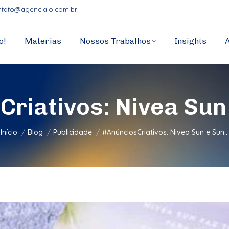
ntato@agenciaio.com.br
o!
Materias
Nossos Trabalhos
Insights
riativos: Nivea Sun
Você está aqui:
Início
Blog
Publicidade
#AnúnciosCriativos: Nivea Sun e Sun…