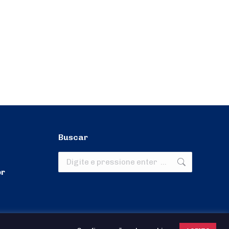
Buscar
Search:
br