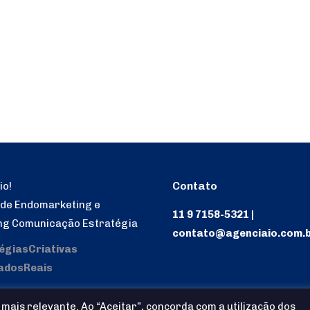
Contato
io!
 de Endomarketing e
11 9 7158-5321 |
ng Comunicação Estratégia
contato@agenciaio.com.
égiasCriativas
adosReais
mais relevante. Ao “Aceitar”, concorda com a utilização dos