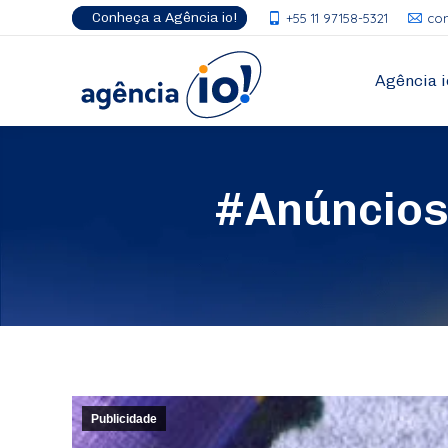
Conheça a Agência io!
+55 11 97158-5321
co
Agência i
#AnúnciosC
Publicidade