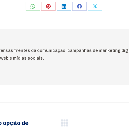
Share
Share
Share
Share
Share
on
on
on
on
on
WhatsApp
Pinterest
LinkedIn
Facebook
X
iversas frentes da comunicação: campanhas de marketing digit
web e mídias sociais.
o opção de
Próximo