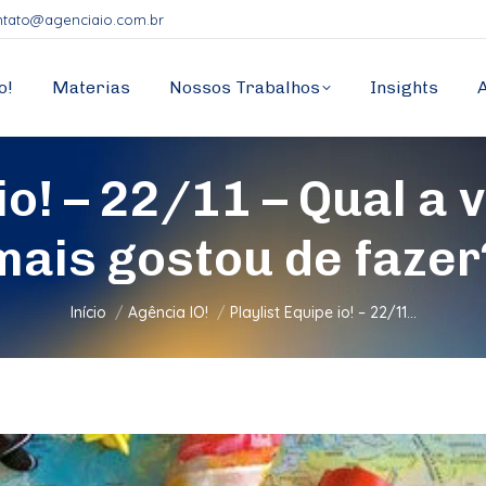
ntato@agenciaio.com.br
o!
Materias
Nossos Trabalhos
Insights
 io! – 22/11 – Qual a
mais gostou de fazer
Você está aqui:
Início
Agência IO!
Playlist Equipe io! – 22/11…