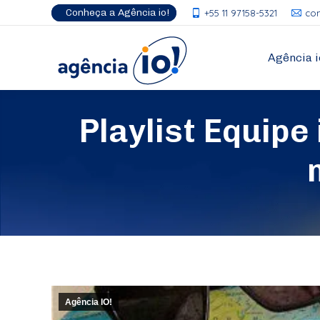
Conheça a Agência io!
+55 11 97158-5321
co
Agência i
Playlist Equipe
Agência IO!