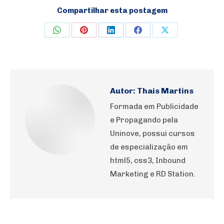
Compartilhar esta postagem
Share
Share
Share
Share
Share
on
on
on
on
on
WhatsApp
Pinterest
LinkedIn
Facebook
X
Autor:
Thais Martins
Formada em Publicidade
e Propagando pela
Uninove, possui cursos
de especialização em
html5, css3, Inbound
Marketing e RD Station.