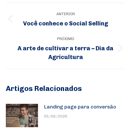
Navegação
ANTERIOR
de
Você conhece o Social Selling
Post
post:
anterior:
PRÓXIMO
A arte de cultivar a terra – Dia da
Próximo
Agricultura
post:
Artigos Relacionados
Landing page para conversão
05/08/2026