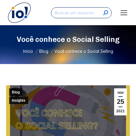
Search:
Você conhece o Social Selling
Você está aqui:
Início
Blog
Você conhece o Social Selling
Blog
nov
25
Insights
2021