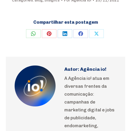
Categories:
Blog
,
Insights
Por
Agência io!
25/11/2021
Compartilhar esta postagem
Share
Share
Share
Share
Share
on
on
on
on
on
WhatsApp
Pinterest
LinkedIn
Facebook
X
Autor:
Agência io!
A Agência io! atua em
diversas frentes da
comunicação:
campanhas de
marketing digital e jobs
de publicidade,
endomarketing,