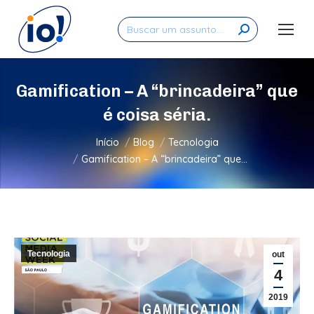
Search:
Gamification – A “brincadeira” que
é coisa séria.
Você está aqui:
Início
Blog
Tecnologia
Gamification – A “brincadeira” que…
Tecnologia
out
4
2019