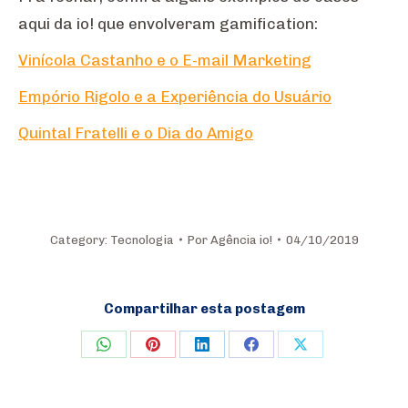
aqui da io! que envolveram gamification:
Vinícola Castanho e o E-mail Marketing
Empório Rigolo e a Experiência do Usuário
Quintal Fratelli e o Dia do Amigo
Category:
Tecnologia
Por
Agência io!
04/10/2019
Compartilhar esta postagem
Share
Share
Share
Share
Share
on
on
on
on
on