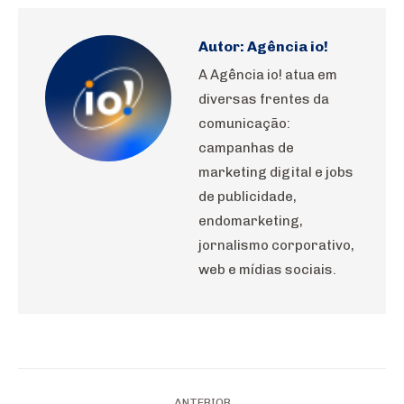
WhatsApp
Pinterest
LinkedIn
Facebook
X
Autor:
Agência io!
A Agência io! atua em
diversas frentes da
comunicação:
campanhas de
marketing digital e jobs
de publicidade,
endomarketing,
jornalismo corporativo,
web e mídias sociais.
Navegação
ANTERIOR