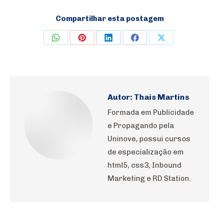
Compartilhar esta postagem
Share
Share
Share
Share
Share
on
on
on
on
on
WhatsApp
Pinterest
LinkedIn
Facebook
X
Autor:
Thais Martins
Formada em Publicidade
e Propagando pela
Uninove, possui cursos
de especialização em
html5, css3, Inbound
Marketing e RD Station.