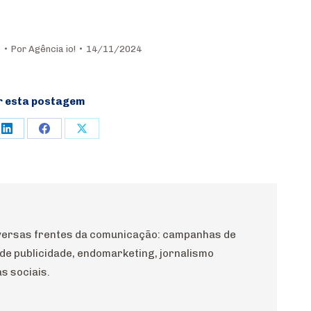
g
Por
Agência io!
14/11/2024
r esta postagem
e
Share
Share
Share
on
on
on
rest
LinkedIn
Facebook
X
diversas frentes da comunicação: campanhas de
 de publicidade, endomarketing, jornalismo
s sociais.