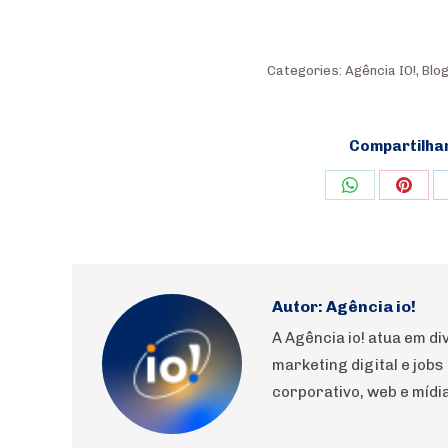
Categories:
Agência IO!
,
Blo
Compartilha
Share
Shar
on
on
WhatsApp
Pinte
Autor:
Agência io!
A Agência io! atua em 
marketing digital e jobs
corporativo, web e mídia