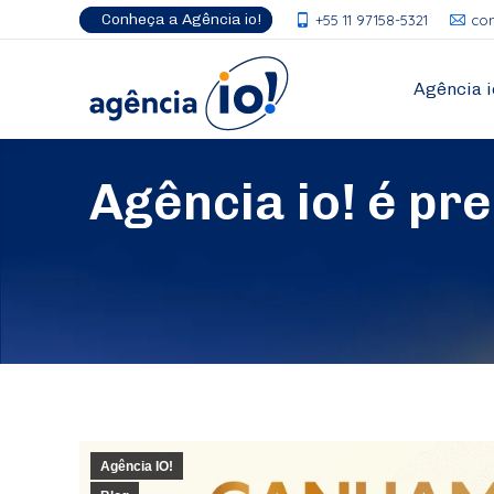
Conheça a Agência io!
+55 11 97158-5321
co
Agência i
Agência io! é pr
Agência IO!