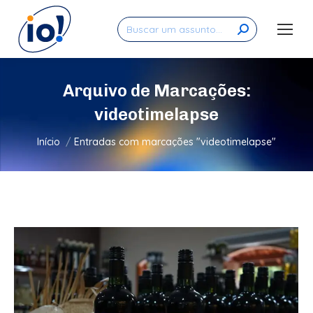
Search:
Arquivo de Marcações:
videotimelapse
Você está aqui:
Início
Entradas com marcações "videotimelapse"