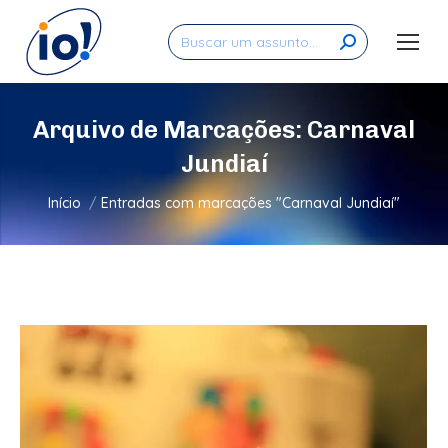
Search:
Arquivo de Marcações:
Carnaval
Jundiaí
Você está aqui:
Início
Entradas com marcações "Carnaval Jundiaí"