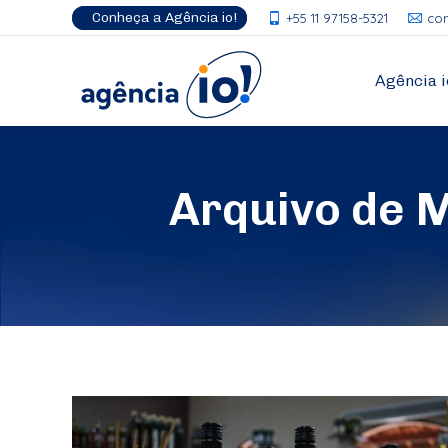
Conheça a Agência io!
+55 11 97158-5321
co
Agência i
Arquivo de 