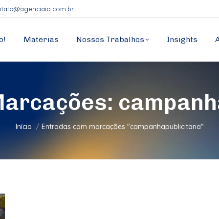
ntato@agenciaio.com.br
o!
Materias
Nossos Trabalhos
Insights
Marcações:
campanha
Você está aqui:
Início
Entradas com marcações "campanhapublicitaria"